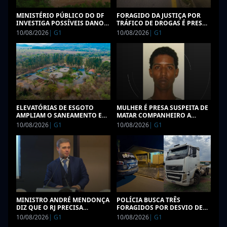
MINISTÉRIO PÚBLICO DO DF
FORAGIDO DA JUSTIÇA POR
INVESTIGA POSSÍVEIS DANOS
TRÁFICO DE DROGAS É PRESO
AMBIENTAIS AO RIO
EM VOLTA REDONDA
10/08/2026
|
G1
10/08/2026
|
G1
MELCHIOR
ELEVATÓRIAS DE ESGOTO
MULHER É PRESA SUSPEITA DE
AMPLIAM O SANEAMENTO EM
MATAR COMPANHEIRO A
SETE QUEDAS E SIDROLÂNDIA
FACADAS APÓS DISCUSSÃO NA
10/08/2026
|
G1
10/08/2026
|
G1
BAHIA
MINISTRO ANDRÉ MENDONÇA
POLÍCIA BUSCA TRÊS
DIZ QUE O RJ PRECISA
FORAGIDOS POR DESVIO DE
COMBATER FLUXO
100 TONELADAS DE SOJA EM
10/08/2026
|
G1
10/08/2026
|
G1
FINANCEIRO DO CRIME
MS