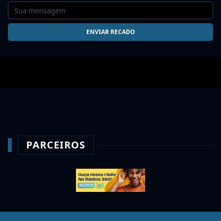
Bora pra cima...
Adriano cehab
ENVIAR RECADO
20/06/2026 18:06
Bora q hoje tô on LINE hein Ed 👏
Gráfica União
11/06/2026 18:24
Excelente!
daniel
30/03/2026 18:52
grande rádio!
PARCEIROS