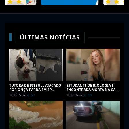
ÚLTIMAS NOTÍCIAS
TUTORA DE PITBULL ATACADO
ESTUDANTE DE BIOLOGIA É
POR ONÇA-PARDA EM SP
ENCONTRADA MORTA NA CASA
COLOCA CAIXA DE MÚSICA NO
DO NAMORADO EM SC APÓS
10/08/2026
|
G1
10/08/2026
|
G1
FUNDO DE CASA PARA EVITAR
MÃE DESCONFIAR DE
VOLTA DO ANIMAL
MENSAGENS